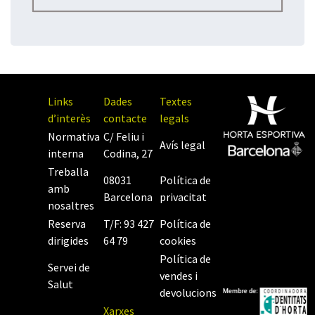
Links
Dades
Textes
d’interès
contacte
legals
Normativa
C/ Feliu i
Avís legal
interna
Codina, 27
Treballa
08031
Política de
amb
Barcelona
privacitat
nosaltres
Reserva
T/F: 93 427
Política de
dirigides
64 79
cookies
Política de
Servei de
vendes i
Salut
devolucions
Xarxes